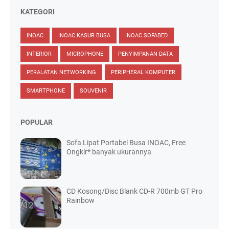
KATEGORI
INOAC
INOAC KASUR BUSA
INOAC SOFABED
INTERIOR
MICROPHONE
PENYIMPANAN DATA
PERALATAN NETWORKING
PERIPHERAL KOMPUTER
SMARTPHONE
SOUVENIR
POPULAR
Sofa Lipat Portabel Busa INOAC, Free
Ongkir* banyak ukurannya
CD Kosong/Disc Blank CD-R 700mb GT Pro
Rainbow